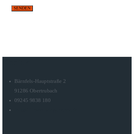
Kontakt
Bärnfels-Hauptstraße 2
91286 Obertrubach
09245 9838 180
info@fliesen-wiegaertner.de